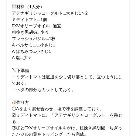
材料（1人分）⁣
アテナギリシャヨーグルト…大さじ1〜2⁣
ミディトマト…1個⁣
EXVオリーブオイル…適宜⁣
粗挽き黒胡椒…少々⁣
フレッシュバジル…1枚⁣
A バルサミコ…小さじ1⁣
A はちみつ…小さじ1⁣
A 塩…少々⁣
下準備⁣
・ミディトマトは底辺を少し切り落として、立つようにし
ておく。⁣
・ヘタの部分もカットしておく。⁣
作り方⁣
①Aをよく混ぜ合わせ、塩で味を調整しておく。⁣
②ミディトマトに、「アテナギリシャヨーグルト」を乗せ
る。⁣
③①とEXVオリーブオイルをかけ、粗挽き黒胡椒、ちぎっ
たバジルの葉をトッピングしたら完成。⁣