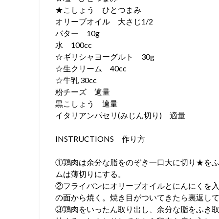
★こしょう ひとつまみ
オリーブオイル 大さじ1/2
バター 10g
水 100cc
☆ギリシャヨーグルト 30g
☆生クリーム 40cc
☆牛乳 30cc
粉チーズ 適量
黒こしょう 適量
イタリアンパセリ(みじん切り) 適量
INSTRUCTIONS 作り方
①鶏肉は余分な脂をのぞき一口大に切り★を
ムは薄切りにする。
②フライパンにオリーブオイルとにんにくを
の面から焼く。焼き目がついてきたら裏返し
③鶏肉をいったん取り出し、余分な脂をふき