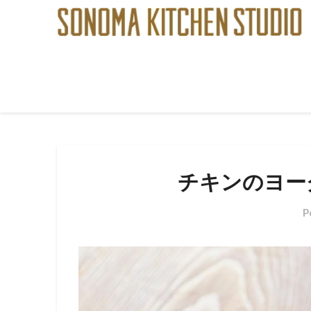
Skip
to
content
チキンのヨー
P